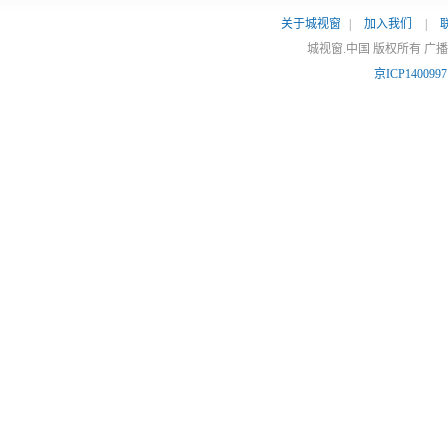
关于城视窗
|
加入我们
|
城视窗.中国 版权所有 广
京ICP140099