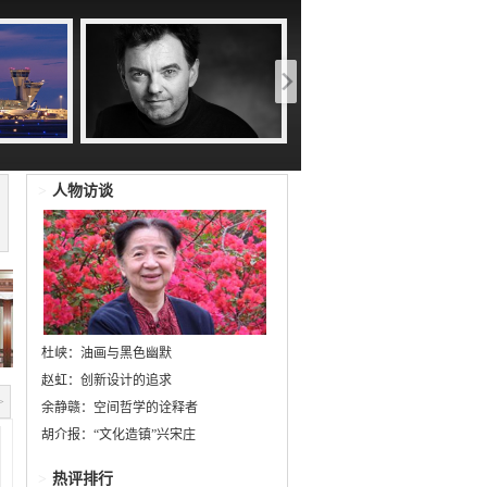
>
人物访谈
杜峡：油画与黑色幽默
赵虹：创新设计的追求
>
余静赣：空间哲学的诠释者
胡介报：“文化造镇”兴宋庄
>
热评排行