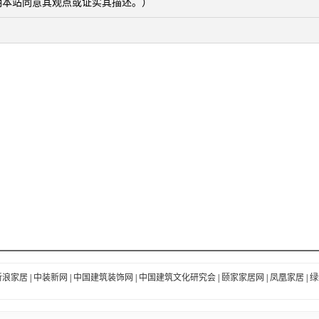
明本站同意其观点或证实其描述。）
新浪家居
|
中装新网
|
中国建筑装饰网
|
中国建筑文化研究会
|
颐家家居网
|
凤凰家居
|
绿