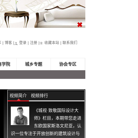
库
博客
登录
注册
收藏本站
联系我们
商学院
城乡专题
协会专区
视频简介
视频排行
《城视·致敬国际设计大
师》栏目，本期带您走进
东欧国家斯洛文尼亚，认
识一位专注于开放创新的建筑设计与