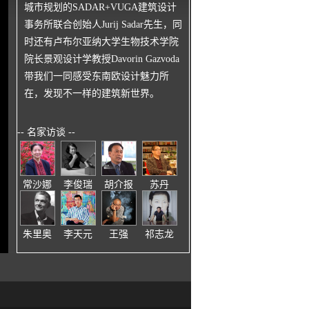
城市规划的SADAR+VUGA建筑设计
事务所联合创始人Jurij Sadar先生，同
时还有卢布尔亚纳大学生物技术学院
院长景观设计学教授Davorin Gazvoda
带我们一同感受东南欧设计魅力所
在，发现不一样的建筑新世界。
-- 名家访谈 --
常沙娜
李俊瑞
胡介报
苏丹
朱里奥
李天元
王强
祁志龙