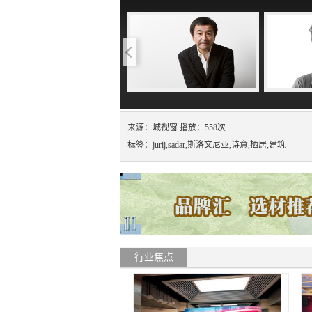
来源：城视窗 播放：558次
标签：jurij,sadar,斯洛文尼亚,诗意,栖居,建筑
行业焦点