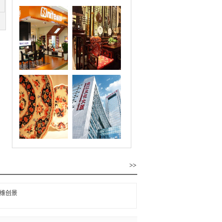
>>
维创景