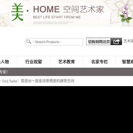
艺术
录人物
行业视窗
艺术教育
名家专栏
智慧
专家！
> Jurij Sadar：营造出一座座诗意栖居的建筑空间