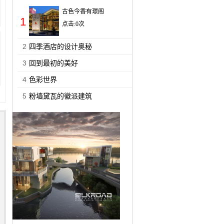
古色今香有璟阁
1
点击:
0
次
2
四季酒店的设计奥秘
3
回到最初的美好
4
色彩世界
5
粉墙黛瓦的徽派建筑