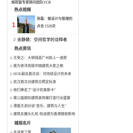
城视窗专家顾问团队VCR
>
热点视频
张磊：做设计与管理的
1
点击:
1520
次
2
余静赣：空间哲学的诠释者
>
热点资讯
王受之：大铜钱是广州脸上一道疤
莫为崇洋而毁中国建筑大家之根
HOK副总裁访谈：可持续设计的未来
武汉首次对建筑日照定标准
他们捧走了“设计的奥斯卡”
第22届国际建筑装饰展打造行业盛宴
谭盾王澍对谈“音乐、建筑与人生”
建筑女魔头扎哈·哈迪德为香港铸就新地
标
>
城视名片
走进爱丁堡