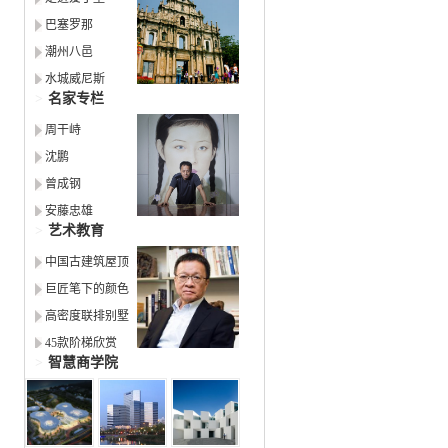
巴塞罗那
潮州八邑
水城威尼斯
>
名家专栏
周干峙
沈鹏
曾成钢
安藤忠雄
>
艺术教育
中国古建筑屋顶
巨匠笔下的颜色
高密度联排别墅
45款阶梯欣赏
>
智慧商学院