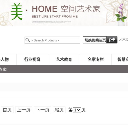
艺术
录人物
行业视窗
艺术教育
名家专栏
智慧
专家！
页
首页
上一页
下一页
尾页
第
页