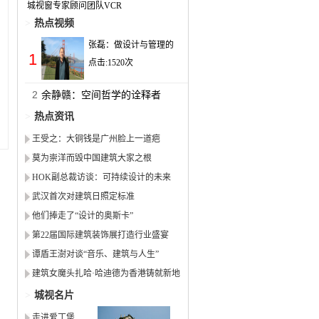
城视窗专家顾问团队VCR
>
热点视频
张磊：做设计与管理的
1
点击:
1520
次
2
余静赣：空间哲学的诠释者
>
热点资讯
王受之：大铜钱是广州脸上一道疤
莫为崇洋而毁中国建筑大家之根
HOK副总裁访谈：可持续设计的未来
武汉首次对建筑日照定标准
他们捧走了“设计的奥斯卡”
第22届国际建筑装饰展打造行业盛宴
谭盾王澍对谈“音乐、建筑与人生”
建筑女魔头扎哈·哈迪德为香港铸就新地
标
>
城视名片
走进爱丁堡