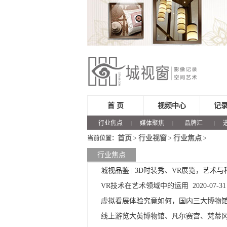
首 页
视频中心
记
行业焦点
媒体聚焦
品牌汇
|
|
|
首页
行业视窗
行业焦点
当前位置：
>
>
>
行业焦点
城视品鉴 | 3D时装秀、VR展览，艺术
VR技术在艺术领域中的运用
2020-07-31
虚拟看展体验究竟如何，国内三大博物
线上游览大英博物馆、凡尔赛宫、梵蒂