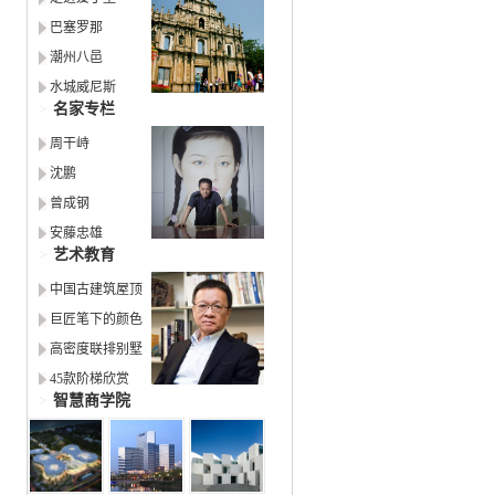
巴塞罗那
潮州八邑
水城威尼斯
>
名家专栏
周干峙
沈鹏
曾成钢
安藤忠雄
>
艺术教育
中国古建筑屋顶
巨匠笔下的颜色
高密度联排别墅
45款阶梯欣赏
>
智慧商学院