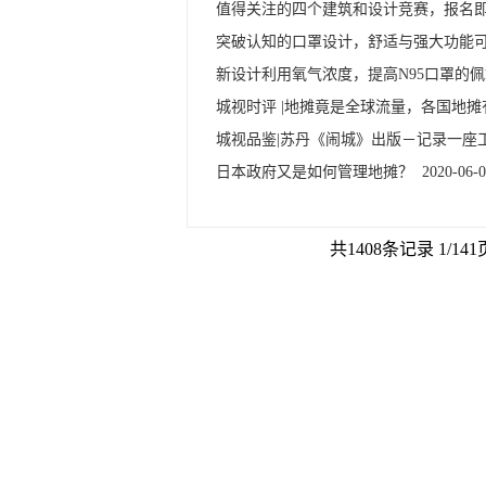
值得关注的四个建筑和设计竞赛，报名
突破认知的口罩设计，舒适与强大功能
新设计利用氧气浓度，提高N95口罩的
城视时评 |地摊竟是全球流量，各国地
城视品鉴|苏丹《闹城》出版－记录一
日本政府又是如何管理地摊？
2020-06-0
共1408条记录 1/14