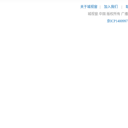
关于城视窗
|
加入我们
|
城视窗.中国 版权所有 广
京ICP140099