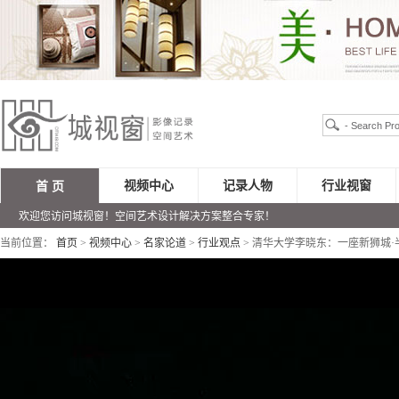
视频中心
记录人物
行业视窗
首 页
欢迎您访问城视窗！空间艺术设计解决方案整合专家！
当前位置：
首页
>
视频中心
>
名家论道
>
行业观点
> 清华大学李晓东：一座新狮城·