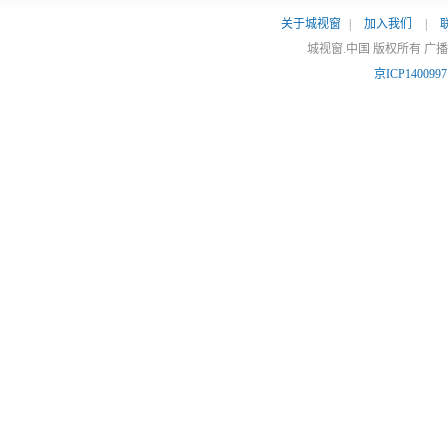
关于城视窗
|
加入我们
|
城视窗.中国 版权所有 广
京ICP140099