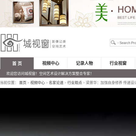
视频中心
记录人物
行业视窗
首 页
欢迎您访问城视窗！空间艺术设计解决方案整合专家！
当前位置：
首页
>
视频中心
>
名家论道
>
行业观点
> 梁景华：加强自身修养 传递设