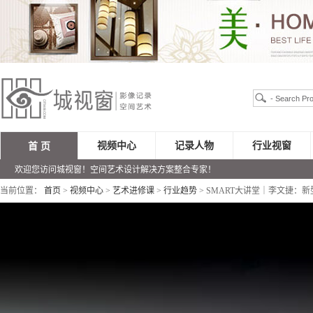
视频中心
记录人物
行业视窗
首 页
欢迎您访问城视窗！空间艺术设计解决方案整合专家！
当前位置：
首页
>
视频中心
>
艺术进修课
>
行业趋势
> SMART大讲堂｜李文捷：