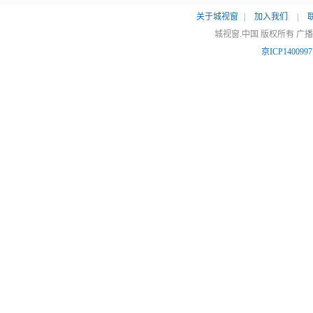
关于城视窗
|
加入我们
|
城视窗.中国 版权所有 广
京ICP140099