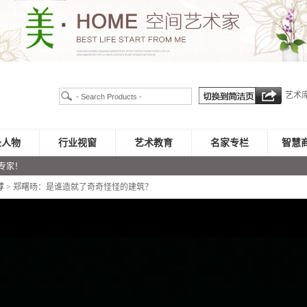
艺术
录人物
行业视窗
艺术教育
名家专栏
智慧
专家！
荐
> 郑曙旸：是谁造就了奇奇怪怪的建筑？