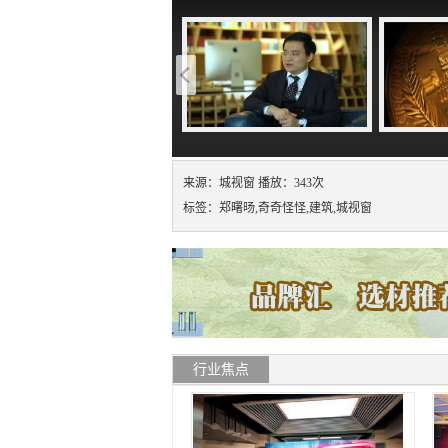
来源：城视窗 播放：343次
标签：郑曙旸,奇奇怪怪,建筑,城视窗
行业焦点