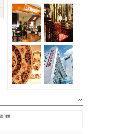
>>
维创景