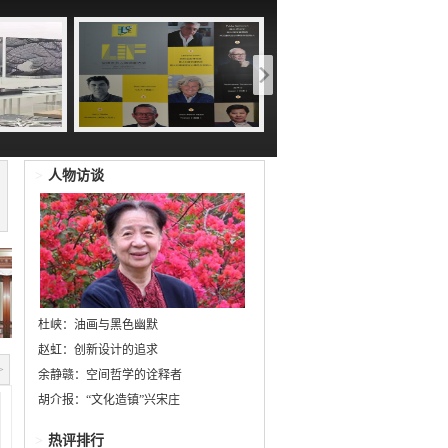
>
人物访谈
杜峡：油画与黑色幽默
赵虹：创新设计的追求
>
余静赣：空间哲学的诠释者
胡介报：“文化造镇”兴宋庄
>
热评排行