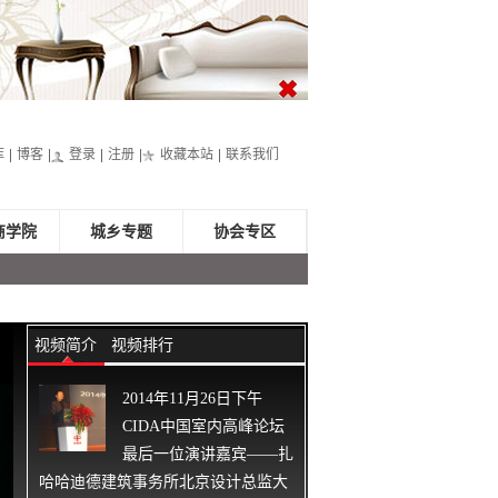
库
博客
登录
注册
收藏本站
联系我们
商学院
城乡专题
协会专区
视频简介
视频排行
2014年11月26日下午
CIDA中国室内高峰论坛
最后一位演讲嘉宾——扎
哈哈迪德建筑事务所北京设计总监大