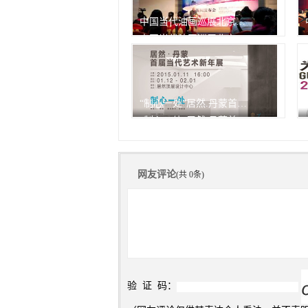
中国当代油画巡展北京开幕
中国当代油画巡展北京开幕
由中华人民共和国文化部作为
指
343次
播放
“制心一处”居然.丹蒙首届当代艺术新年展
“制心一处”居然.丹蒙首届当代艺术新年展
343次
播放
网友评论
(共 0条)
验 证 码：