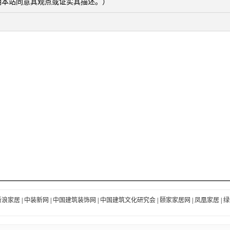
明本站同意其观点或证实其描述。）
新浪家居
|
中装新网
|
中国建筑装饰网
|
中国建筑文化研究会
|
颐家家居网
|
凤凰家居
|
绿