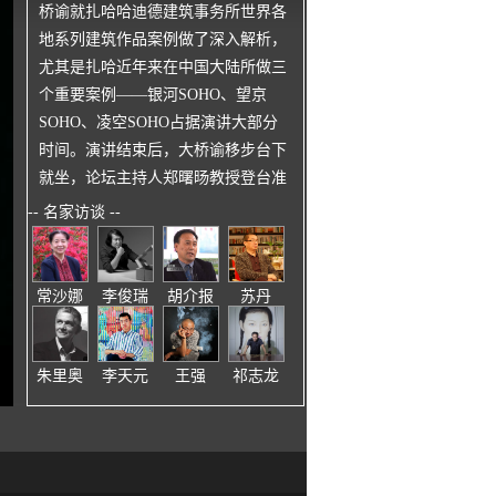
桥谕就扎哈哈迪德建筑事务所世界各
地系列建筑作品案例做了深入解析，
尤其是扎哈近年来在中国大陆所做三
个重要案例——银河SOHO、望京
SOHO、凌空SOHO占据演讲大部分
时间。演讲结束后，大桥谕移步台下
就坐，论坛主持人郑曙旸教授登台准
备致谢时，台下一位年轻的设计师高
-- 名家访谈 --
声提问：请大桥谕先生回答一个问题
再走好吗？顿时，会场几百人的目光
同时聚焦在这位年轻设计师身上，工
常沙娜
李俊瑞
胡介报
苏丹
作人员递上话筒之后，他走到前台剪
短的提到：“请您回答，您是喜欢生
活在光明的世界还是黑暗的世界？请
朱里奥
李天元
王强
祁志龙
您正面回答我。”这突如其来“不着调”
的问题，立刻要全场的小伙伴们惊呆
了。