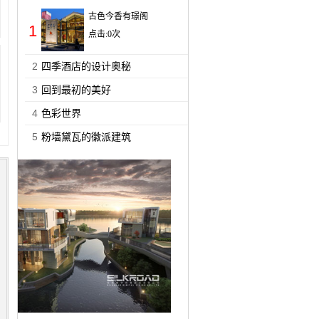
古色今香有璟阁
1
点击:
0
次
2
四季酒店的设计奥秘
3
回到最初的美好
4
色彩世界
5
粉墙黛瓦的徽派建筑