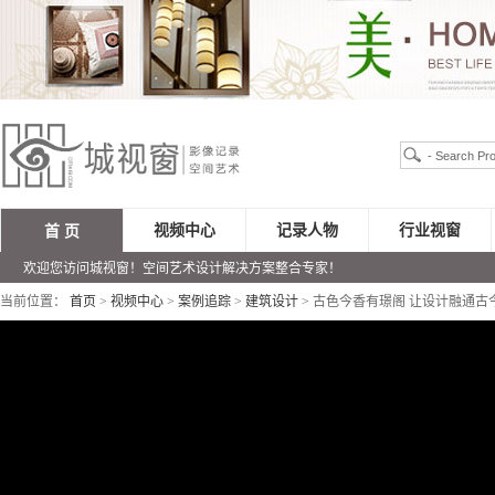
视频中心
记录人物
行业视窗
首 页
欢迎您访问城视窗！空间艺术设计解决方案整合专家！
当前位置：
首页
>
视频中心
>
案例追踪
>
建筑设计
> 古色今香有璟阁 让设计融通古