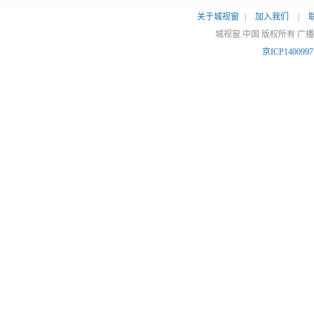
关于城视窗
|
加入我们
|
城视窗.中国 版权所有 广
京ICP140099