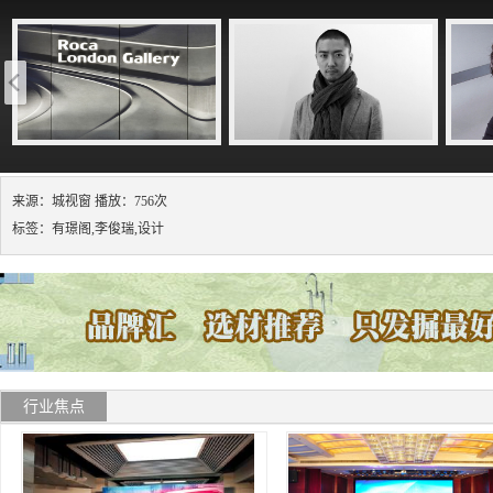
来源：城视窗 播放：756次
标签：有璟阁,李俊瑞,设计
行业焦点