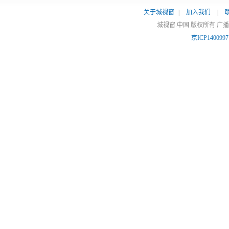
关于城视窗
|
加入我们
|
城视窗.中国 版权所有 广
京ICP140099