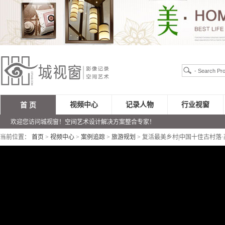
视频中心
记录人物
行业视窗
首 页
欢迎您访问城视窗！空间艺术设计解决方案整合专家！
当前位置：
首页
>
视频中心
>
案例追踪
>
旅游规划
> 复活最美乡村|中国十佳古村落