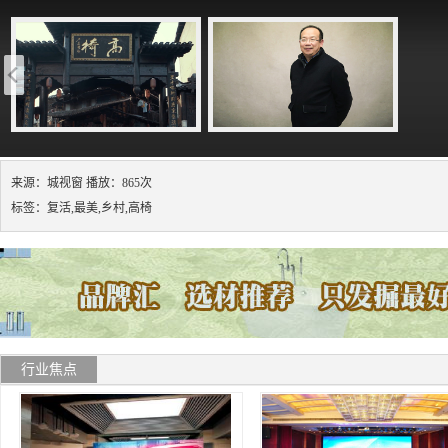
来源：城视窗 播放：865次
标签：复活,最美,乡村,高椅
行业焦点