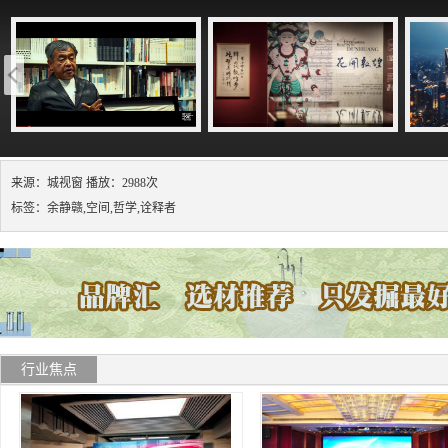
来源：城视窗 播放：2988次
标签：余静赣,空间,哲学,诠释者
行业焦点