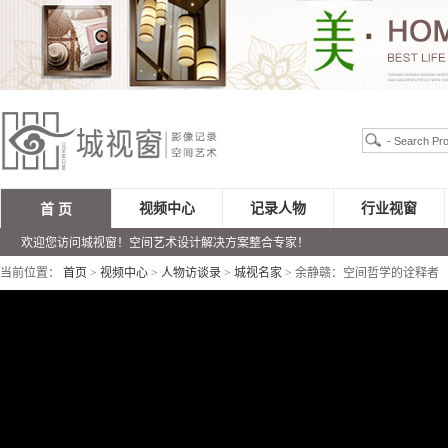
视频中心
记录人物
行业视窗
首 页
欢迎您访问城视窗！空间艺术设计解决方案整合专家！
当前位置：
首页
>
视频中心
>
人物访谈录
>
城视名家
> 余静赣：空间哲学的诠释者