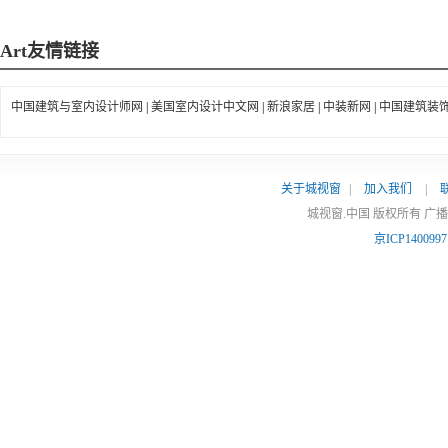
Art
友情链接
中国建筑与室内设计师网
|
美国室内设计中文网
|
新浪家居
|
中装新网
|
中国建筑装
关于城视窗
|
加入我们
|
城视窗.中国 版权所有 广
京ICP140099