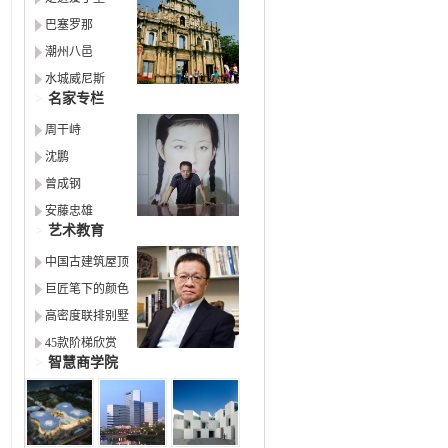
巴塞罗那
潮州八邑
水城威尼斯
>
名家专栏
周干峙
沈鹏
曾成钢
安藤忠雄
>
艺术教育
中国古建筑屋顶
巨匠笔下的颜色
高密度联排别墅
45款阶梯欣赏
>
智慧商学院