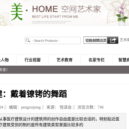
艺术
录人物
行业视窗
艺术教育
名家专栏
智慧
专家！
建：戴着镣铐的舞蹈
04
编辑：pengruiping
来源： 悦读会
浏览次数：
746
从事医疗建筑设计的建筑师的创作自由度是比较合适的，特别贴近医
疗建筑受到的制约是所有建筑类型里面比较多的