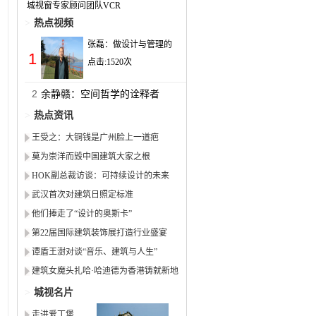
城视窗专家顾问团队VCR
>
热点视频
张磊：做设计与管理的
1
点击:
1520
次
2
余静赣：空间哲学的诠释者
>
热点资讯
王受之：大铜钱是广州脸上一道疤
莫为崇洋而毁中国建筑大家之根
HOK副总裁访谈：可持续设计的未来
武汉首次对建筑日照定标准
他们捧走了“设计的奥斯卡”
第22届国际建筑装饰展打造行业盛宴
谭盾王澍对谈“音乐、建筑与人生”
建筑女魔头扎哈·哈迪德为香港铸就新地
标
>
城视名片
走进爱丁堡