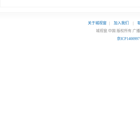
关于城视窗
|
加入我们
|
城视窗.中国 版权所有 广
京ICP140099