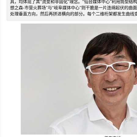
具，均体现了其“流变和非固化”理念。“仙台媒体中心”利用筒型结
想之森-市营火葬场”与“岐阜媒体中心”则干脆是一片连绵起伏的曲
处理垂直方向，然后再拼进横向的部分。每个二维桁架都发生曲线