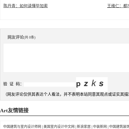
陈丹青：如何读懂毕加索
王维仁：都
网友评论
(共 0条)
验 证 码：
（网友评论仅供其表达个人看法，并不表明本站同意其观点或证实其描
Art
友情链接
中国建筑与室内设计师网
|
美国室内设计中文网
|
新浪家居
|
中装新网
|
中国建筑装