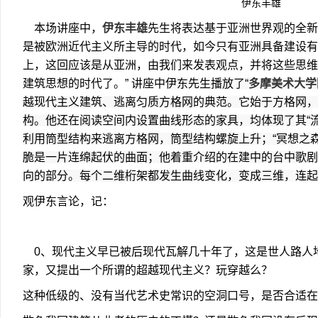
伊东丰雄
本场讲座中，
伊东丰雄
先生将表达基于亚洲世界观的全新
是被欧洲近代主义所主导的时代，如今只有亚洲具备建设有
上，这回应该是从亚洲，由我们来发表观点，并将这些思维
建筑思想的时代了。” 讲座中
伊东先生播放了“
多摩美术大学
越现代主义建筑、逃离匀质方格网的典范。它始于方格网，
构。他还在阅读空间内设置曲线形态的家具，均体现了其“流
利用筒型结构来逃离方格网，筒型结构螺旋上升；“冥想之森-
脆是一片连绵起伏的曲面；他着重介绍的在建中的台中歌剧
向的部分。每个二维桁架都发生曲线变化，变成三维，连起
观伊东言论，记：
0、现代主义早已被后现代瓦解几十年了，这是世人路人
家，又提出一个所谓的超越现代主义？玩穿越么？
这种低级的、没有当代艺术史常识的空洞口号，是否合适