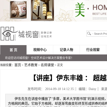
视频中心
记录人物
行业视窗
首 页
欢迎您访问城视窗！空间艺术设计解决方案整合专家！
首页
艺术教育
名师课堂
当前位置：
>
>
> 正文
【讲座】伊东丰雄 ： 超
发布时间： 2014-09-18 14:12:35
编辑：Daisy
来
伊东先生在讲座中播放了“多摩，美术大学图书馆”的演示视频
方格网的典范。它始于方格网，却逐渐弯曲变形终至形成拱券的结