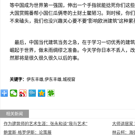
等中国成为世界第一强国，伸出一个手指就能捻死你们这些
大国赏赐番帮小国仨瓜俩枣的土财土鳖陋习。到时候，你们
不来磕头，我们也没兴趣关心要不要“影响欧洲建筑”这种
最后，中国当代建筑当务之急，在于学习一切优秀的建筑
崛起于世界，做未雨绸缪之准备。今天学你日本不丢人，改
然那将是很久很久很久以后的事。
关键字：
伊东丰雄,伊东丰雄,城视窗
相关新闻
作为建筑师的艺术生涯：张永和谈“我与艺术”
大师讲居家
鲍里斯·格罗伊斯：论策展
林云柯：海