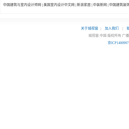
中国建筑与室内设计师网
|
美国室内设计中文网
|
新浪家居
|
中装新网
|
中国建筑装
关于城视窗
|
加入我们
|
城视窗.中国 版权所有 广
京ICP140099