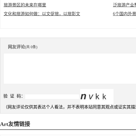
旅游景区的未来在哪里
泛旅游产业
文化和旅游如何做：以文促旅，以旅彰文
6个国内外
网友评论
(共 0条)
验 证 码：
（网友评论仅供其表达个人看法，并不表明本站同意其观点或证实其描
Art
友情链接