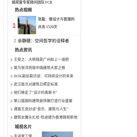
城视窗专家顾问团队VCR
>
热点视频
张磊：做设计与管理的
1
点击:
1520
次
2
余静赣：空间哲学的诠释者
>
热点资讯
王受之：大铜钱是广州脸上一道疤
莫为崇洋而毁中国建筑大家之根
HOK副总裁访谈：可持续设计的未来
武汉首次对建筑日照定标准
他们捧走了“设计的奥斯卡”
第22届国际建筑装饰展打造行业盛宴
谭盾王澍对谈“音乐、建筑与人生”
建筑女魔头扎哈·哈迪德为香港铸就新地
标
>
城视名片
走进爱丁堡