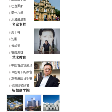
巴塞罗那
潮州八邑
水城威尼斯
>
名家专栏
周干峙
沈鹏
曾成钢
安藤忠雄
>
艺术教育
中国古建筑屋顶
巨匠笔下的颜色
高密度联排别墅
45款阶梯欣赏
>
智慧商学院