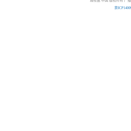
城视窗.中国 版权所有 广
京ICP1400