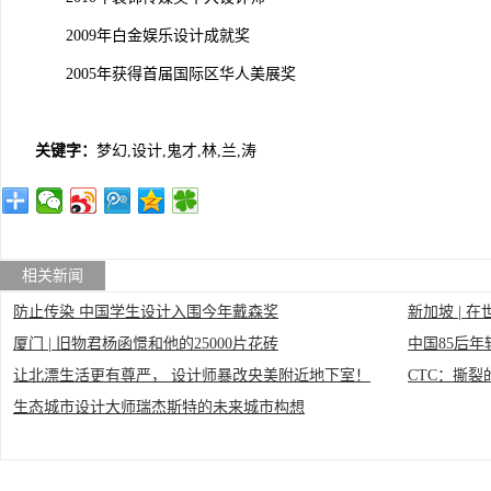
2009年白金娱乐设计成就奖
2005年获得首届国际区华人美展奖
关键字：
梦幻,设计,鬼才,林,兰,涛
相关新闻
防止传染 中国学生设计入围今年戴森奖
新加坡 |
厦门 | 旧物君杨函憬和他的25000片花砖
中国85后
坐下飞机。
让北漂生活更有尊严， 设计师暴改央美附近地下室！
CTC：撕
生态城市设计大师瑞杰斯特的未来城市构想