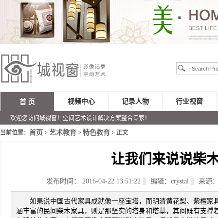
视频中心
记录人物
行业视窗
首 页
欢迎您访问城视窗！空间艺术设计解决方案整合专家！
首页
艺术教育
特色教育
当前位置：
>
>
> 正文
让我们来说说柴
发布时间： 2016-04-22 13:51:22
编辑：crystal
来源：
如果说中国古代家具成就像一座宝塔，而明清黄花梨、紫檀家
涵丰富的民间柴木家具，则是那坚实的塔身和塔基，其间既有支撑