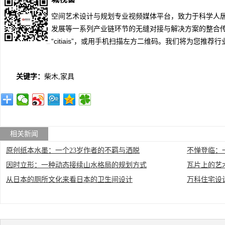
空间艺术设计与规划专业视频媒体平台，致力于科学人居
发展等一系列产业链环节的无缝对接与解决方案的整合传
“citiais”，或用手机扫描左方二维码。我们将为您推
关键字：
柴木,家具
相关新闻
原创纸本水墨：一个23岁作者的不羁与洒脱
不惮登临：
因时立形：一种动态接续山水格局的规划方式
瓦片上的艺
从日本的厕所文化来看日本的卫生间设计
万科住宅设