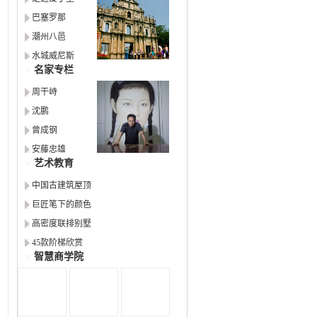
巴塞罗那
潮州八邑
水城威尼斯
>
名家专栏
周干峙
沈鹏
曾成钢
安藤忠雄
>
艺术教育
中国古建筑屋顶
巨匠笔下的颜色
高密度联排别墅
45款阶梯欣赏
>
智慧商学院