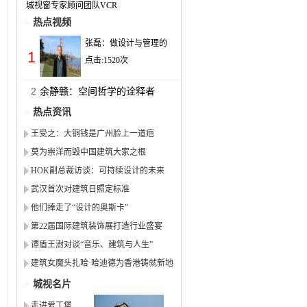
城视窗专家顾问团队VCR
>
热点视频
张磊：做设计与管理的
1
点击:
1520
次
2
余静赣：空间哲学的诠释者
>
热点资讯
王受之：大铜钱是广州脸上一道疤
莫为崇洋而毁中国建筑大家之根
HOK副总裁访谈：可持续设计的未来
武汉首次对建筑日照定标准
他们捧走了“设计的奥斯卡”
第22届国际建筑装饰展打造行业盛宴
谭盾王澍对谈“音乐、建筑与人生”
建筑女魔头扎哈·哈迪德为香港铸就新地
标
>
城视名片
走进爱丁堡