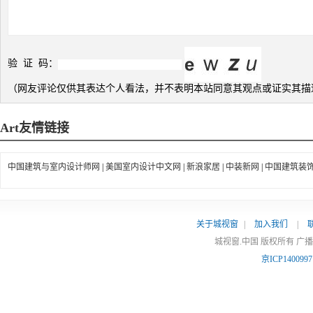
验 证 码：
（网友评论仅供其表达个人看法，并不表明本站同意其观点或证实其描
Art
友情链接
中国建筑与室内设计师网
|
美国室内设计中文网
|
新浪家居
|
中装新网
|
中国建筑装
关于城视窗
|
加入我们
|
城视窗.中国 版权所有 广
京ICP140099