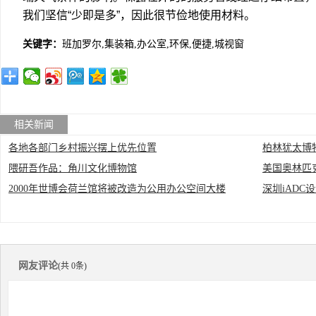
我们坚信“少即是多”，因此很节俭地使用材料。
关键字：
班加罗尔,集装箱,办公室,环保,便捷,城视窗
相关新闻
各地各部门乡村振兴摆上优先位置
柏林犹太博物
隈研吾作品：角川文化博物馆
美国奥林匹
2000年世博会荷兰馆将被改造为公用办公空间大楼
深圳iAD
网友评论
(共 0条)