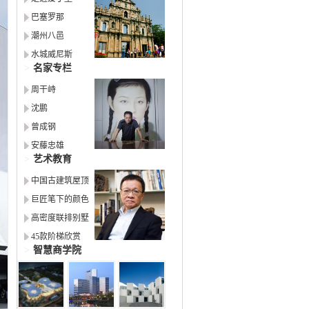
巴塞罗那
潮州八邑
水城威尼斯
>
名家专栏
周干峙
沈鹏
曾成钢
安藤忠雄
>
艺术教育
中国古建筑屋顶
巨匠笔下的颜色
高密度联排别墅
45款阶梯欣赏
>
智慧商学院