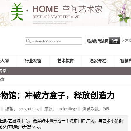
艺术
录人物
行业视窗
艺术教育
名家专栏
智慧
专家！
正文
计博物馆：冲破方盒子，释放创造力
7
编辑： pengruiping
来源： archcollege
浏览次数：
265
安区国际艺展城中心，悬浮的体量形成一个城市门户广场，与艺术小镇街
励交往的城市开放空间。