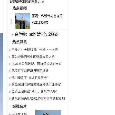
城视窗专家顾问团队VCR
>
热点视频
张磊：做设计与管理的
1
点击:
1520
次
2
余静赣：空间哲学的诠释者
>
热点资讯
王受之：大铜钱是广州脸上一道疤
莫为崇洋而毁中国建筑大家之根
HOK副总裁访谈：可持续设计的未来
武汉首次对建筑日照定标准
他们捧走了“设计的奥斯卡”
第22届国际建筑装饰展打造行业盛宴
谭盾王澍对谈“音乐、建筑与人生”
建筑女魔头扎哈·哈迪德为香港铸就新地
标
>
城视名片
走进爱丁堡