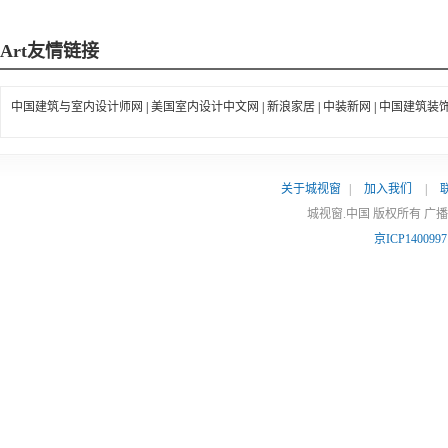
Art
友情链接
中国建筑与室内设计师网
|
美国室内设计中文网
|
新浪家居
|
中装新网
|
中国建筑装
关于城视窗
|
加入我们
|
城视窗.中国 版权所有 广
京ICP140099