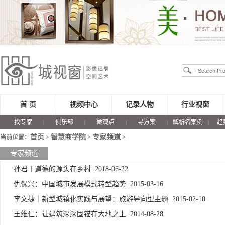
首 页
视频中心
记录人物
行业视窗
找专家
俱乐部
微观点
寻方案
解析名案例
趋
|
|
|
|
|
首页
智慧商学院
专家频道
当前位置：
>
>
>
专家频道
孙君丨道德的源头在乡村
2018-06-22
仇保兴：中国城市发展模式转型趋势
2015-03-16
李文捷｜新型城镇化实践与展望：旅游导向型主题
2015-02-10
王维仁：让建筑深深固锚在大地之上
2014-08-28