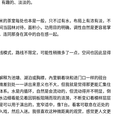
、有趣的、淡淡的。
米的茶室每处也本是一般，只不过有水，布局上有浓有淡，不
间当园林对待，面积小，功用目的明确，调性自然是更容易掌
，连同那身在其中的自在感一起。
线模式，路线不限定，可能性稍微多了一点，空间也因此显得
解释为池塘、湖泊或胸襟，內里躺着块和进门口一样的砚台
微差别处一一讲出来意义也不大，但我就是觉得那更能汇集住
体系。水是内循环，自然是会流动的，但流动得并不明显，倒
水边细看能见着因铜板阻隔而现的涟漪，不断变幻着模样层层
是可以用于演出的，宽窄适中，像T台。看客可歇息在近处的
入戏，然后入迷。我很喜欢这种微距离的观赏，感觉更人文更