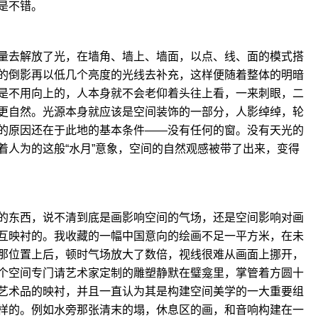
是不错。
量去解放了光，在墙角、墙上、墙面，以点、线、面的模式搭
的倒影再以低几个亮度的光线去补充，这样便随着整体的明暗
是不用向上的，人本身就不会老仰着头往上看，一来刺眼，二
更自然。光源本身就应该是空间装饰的一部分，人影绰绰，轮
的原因还在于此地的基本条件——没有任何的窗。没有天光的
着人为的这般“水月”意象，空间的自然观感被带了出来，变得
的东西，说不清到底是画影响空间的气场，还是空间影响对画
互映衬的。我收藏的一幅中国意向的绘画不足一平方米，在未
那位置上后，顿时气场放大了数倍，视线很难从画面上挪开，
个空间专门请艺术家定制的雕塑静默在璧龛里，掌管着方圆十
艺术品的映衬，并且一直认为其是构建空间美学的一大重要组
样的。例如水旁那张清末的塌，休息区的画，和音响构建在一