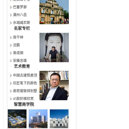
巴塞罗那
潮州八邑
水城威尼斯
>
名家专栏
周干峙
沈鹏
曾成钢
安藤忠雄
>
艺术教育
中国古建筑屋顶
巨匠笔下的颜色
高密度联排别墅
45款阶梯欣赏
>
智慧商学院