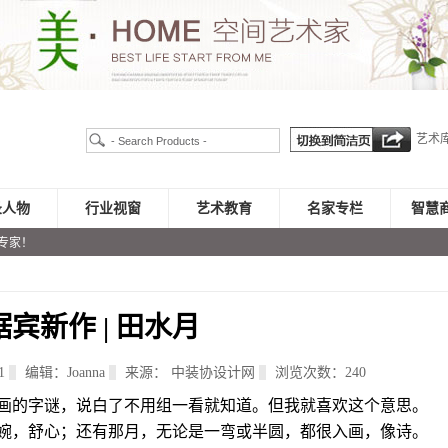
艺术
录人物
行业视窗
艺术教育
名家专栏
智慧
专家！
琚宾新作 | 田水月
41
编辑：Joanna
来源： 中装协设计网
浏览次数：
240
画的字谜，说白了不用组一看就知道。但我就喜欢这个意思。
婉，舒心；还有那月，无论是一弯或半圆，都很入画，像诗。