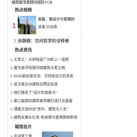
城视窗专家顾问团队VCR
>
热点视频
张磊：做设计与管理的
1
点击:
1520
次
2
余静赣：空间哲学的诠释者
>
热点资讯
王受之：大铜钱是广州脸上一道疤
莫为崇洋而毁中国建筑大家之根
HOK副总裁访谈：可持续设计的未来
武汉首次对建筑日照定标准
他们捧走了“设计的奥斯卡”
第22届国际建筑装饰展打造行业盛宴
谭盾王澍对谈“音乐、建筑与人生”
建筑女魔头扎哈·哈迪德为香港铸就新地
标
>
城视名片
走进爱丁堡