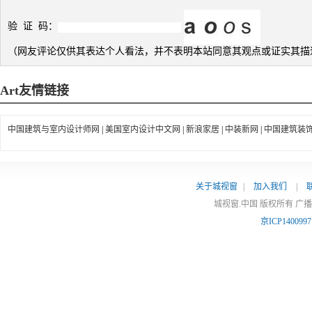
验 证 码：
（网友评论仅供其表达个人看法，并不表明本站同意其观点或证实其描
Art
友情链接
中国建筑与室内设计师网
|
美国室内设计中文网
|
新浪家居
|
中装新网
|
中国建筑装
关于城视窗
|
加入我们
|
城视窗.中国 版权所有 广
京ICP140099