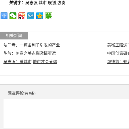
关键字：
吴志强,城市,规划,访谈
相关新闻
法门寺：一颗舍利子引发的产业
美猴王赠送
陈放：创意之美点燃激情亚运
中国创意研
吴志强：爱城市,城市才会爱你
邹德慈：规
网友评论
(共 0条)