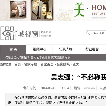
视频中心
记录人物
行业视窗
首 页
欢迎您访问城视窗！空间艺术设计解决方案整合专家！
首页
名家专栏
名家首页
名家随笔
当前位置：
>
>
>
> 正文
吴志强：“不必称我
发布时间： 2014-06-16 13:39:04
编辑：waveloo
来源
作为世博园区的总规划师，吴志强教授理所当然地被很多人称为
说：“通过世博这个平台，我结识了许多真正的大师。”