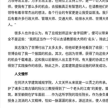
为领导出主意，为学生出主意，在岗位上主持工作，是一个巨大的
师，使我有了那么多的机会，去接触真正有智慧的人，在请教他们
领导有着非常杰出的想法，各个行业的专家更是让我受益匪浅。我
后有着许多行政大师、管理大师、交通大师、给排水大师、世博大师
人。”
很多人也许会认为，有了总规划师这块“金字招牌”，便可以带来
全不是这些：“我把这当作一个可以去请教那些大师的‘名头’，除此
吴志强为了世博付出了太多太多，但他却更多地看到了收获：“
世博会给了我一个报国的机会。其次，也因为世博，获得了向这些
的机会千载难逢，这和我以前替别人出主意不同，有大量的协调工
得到了实践操作的收获。除此之外，这套建筑虚拟设施的研发成功，
人文情怀
在同济大学建筑城规学院，人文关怀从来就是一以贯之的传承。
护了诸多江南古镇的阮仪三教授得到了“一个老头的江南”的美誉，
筑，甚至躺倒在铲车面前……作为这所学院的现任院长，作为身负
授身上流淌的人文精神，恰如一脉潺潺的泉水，源远流长，使人倍