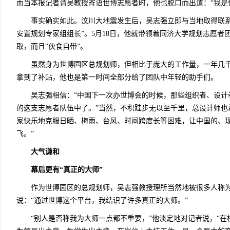
而当本报记者请吴教授寄语世博志愿者时，他也脱口而出道：“我是
事实确实如此。汶川大地震发生后，吴志强立即与当地取得联系
安置规划专家组组长”。5月18日，他就带领着同济大学规划志愿
取，而且“伙食自带”。
虽然身为世博园区总规划师，但相比于庞大的工作量，一年几千
拿到了补贴，他也是第一时间全部分给了团队中年轻的助手们。
吴志强相信：“中国下一次办世博会的时候，那些组织者、设计
的这支志愿者队伍中了。”当然，不积跬步无以至千里，总设计师也
家快乐地克服日晒、梅雨、台风、时间跨度长等困难，让中国的、
飞。”
大气谦和
幕后更有“真正的大师”
作为世博园区的总规划师，吴志强教授理所当然地被很多人称为“
说：“通过世博这个平台，我结识了许多真正的大师。”
“别人是否称我为大师一点都不重要，”他淡定地对记者说，“在