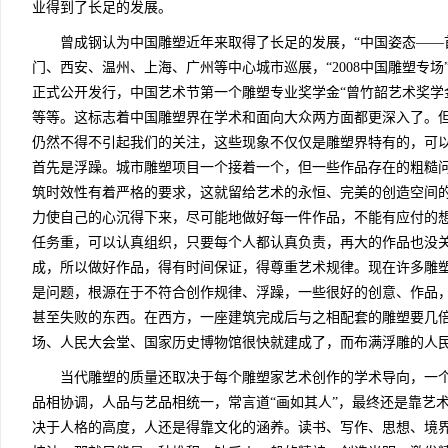
业得到了长足的发展。
曾成钢认为中国雕塑近年来取得了长足的发展，“中国姿态——首
门、西安、温州、上海、广州等中心城市巡展，“2008中国雕塑专
正式公开发行，中国艺术节第一个雕塑专业奖学金“曾竹韶艺术奖学金”
等等。这标志着中国雕塑界在学术和面向大众两方面都更深入了。
仍然不得不引起我们的关注，这些现象不仅仅是雕塑界特有的，可
首先是浮躁。城市雕塑项目一个接着一个，但一些作品存在的粗糙
筑时效性有着严格的要求，这就留给艺术的永恒、完美的创造空间
力使自己的心沉得下来，尽可能地做好每一件作品，不能有应付的
任务重，可以认真组织，只要每个人都认真负责，再大的作品也没
成，所以做好作品，得有时间保证，得尊重艺术规律。现在许多雕塑
是问题，根源在于不符合创作规律、浮躁，一些很好的创意、作品
甚至失败的东西。在西方，一座建筑完成后与之相配套的雕塑要几
场、人民大会堂、国家历史博物馆很快就建成了，而布满浮雕的人
当代雕塑的质量还取决于每个雕塑家艺术创作的学术导向，一个
品相协调，人品与艺品相统一，常言道“画如其人”，最终还是靠艺
决于人格的高度，人还是得靠文化的涵养。读书、写作、思想、境