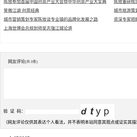
陈放参加首届中国创意产业大会暨中华创意产业大奖典
陈放重磅核
笑傲江湖 创意经典
城市旅游策
礼
城市营销策划专家陈放谈专业镇的品牌化发展之路
资深专家把
龙都”
上海世博会总规划师吴志强江城论道
网友评论
(共 0条)
验 证 码：
（网友评论仅供其表达个人看法，并不表明本站同意其观点或证实其描