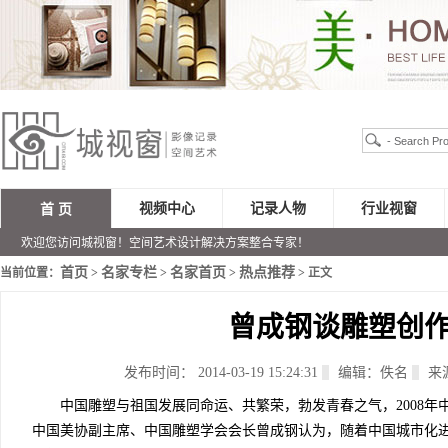
视频中心
记录人物
行业视窗
首 页
欢迎您访问城视窗！空间艺术设计解决方案整合专家！
首页
名家专栏
名家首页
热点推荐
当前位置：
>
>
>
> 正文
曾成钢谈雕塑创
发布时间： 2014-03-19 15:24:31
编辑：佚名
来
中国雕塑与祖国发展同命运、共繁荣，勃发青春之气，2008年
中国美协副主席、中国雕塑学会会长曾成钢认为，随着中国城市化