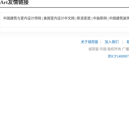
Art
友情链接
中国建筑与室内设计师网
|
美国室内设计中文网
|
新浪家居
|
中装新网
|
中国建筑装
关于城视窗
|
加入我们
|
城视窗.中国 版权所有 广
京ICP140099