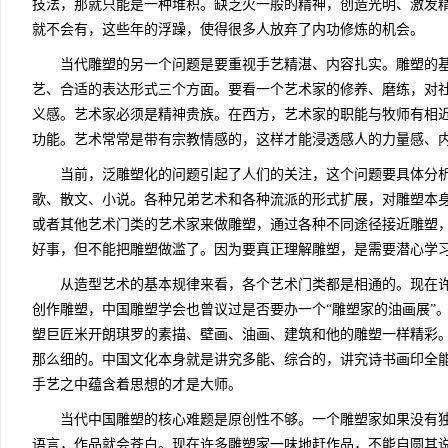
技法，那就只能是一种堆积。缺乏火一般的精神，创造光明、激发
就不会有，这些年的浮躁，使得很多人放弃了内功修炼的机会。
当代雕塑的另一个问题是要重视手艺精湛、内容扎实。雕塑的基
艺、合适的表达形式三个方面。要看一个艺术家的修养、磨练，对
义感。艺术家必须是精神贵族。在西方，艺术家的职能与牧师有相
功能。艺术常常是带有宗教情感的，这样才能浸透感人的力量感、
当前，泛雕塑化的问题引起了人们的关注，这个问题要具体分析
歌、散文、小说。各种兄弟艺术和各种流派的形式扩展，对雕塑本
或者其他艺术门类的艺术家来做雕塑，通过各种不同途径接近雕塑
好事，但不能把雕塑做滥了。因为要真正理解雕塑，是需要潜心学
从造型艺术的基本规律来看，各个艺术门类都是相通的。现在许
创作雕塑，中国雕塑学会也曾议过是否要办一个“雕塑家的油画展”
塑巨匠米开朗琪罗的素描、壁画、油画、建筑和他的雕塑一样精彩
那么细的。中国文化本身就是讲究多能、综合的，讲究诗书画印全
手艺之中蕴含着思想的才是大师。
当代中国雕塑的核心难题是原创性不够。一个雕塑家如果没有独
语言，作品就会苍白。现在许多雕塑家一味地赶作品，不能自圆其