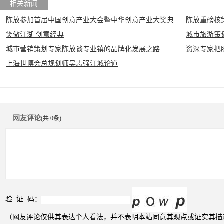
相关新闻
陈放参加首届中国创意产业大会暨中华创意产业大奖典
陈放重磅核
笑傲江湖 创意经典
城市旅游策
礼
城市营销策划专家陈放谈专业镇的品牌化发展之路
资深专家把
龙都”
上海世博会总规划师吴志强江城论道
网友评论
(共 0条)
验 证 码：
（网友评论仅供其表达个人看法，并不表明本站同意其观点或证实其描