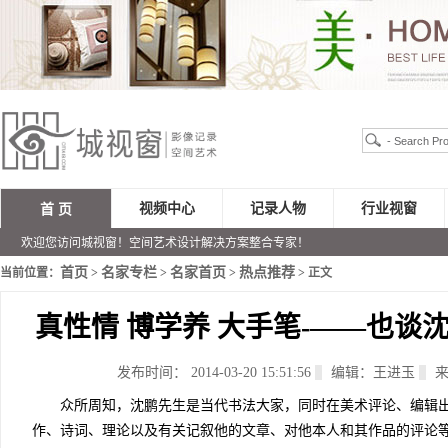
视频中心
记录人物
行业视窗
首 页
欢迎您访问城视窗！空间艺术设计解决方案整合专家！
首页
名家专栏
名家首页
热点推荐
当前位置：
>
>
>
> 正文
真性情 博学养 大手笔-——也谈
发布时间： 2014-03-20 15:51:56
编辑：王进玉
来
众所周知，沈鹏先生是当代书法大家，同时在美术评论、编辑出
作、诗词、理论以及有关记叙他的文章、对他本人和其作品的评论