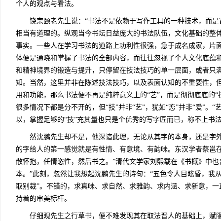
个人的观点与看法。
饶宗颐老先生说：“书法不是依赖于写作工具的一种技术，而是富
相当有道理的。纵观当今书坛日益庞大的书法队伍，文化基础的整
事实。一些人在学习书法的道路上功利性很强，急于成名成家，片
体便是通晓和掌握了书法的全部内容，而往往忽视了个人文化底蕴
和精神境界的锻造与提升，只停留在技法技巧的单一层面，或者只
知。当然，这里并非在陈述技法技巧，以及表面认知的不重要性，
用和功能，那么书法便不再是纯粹意义上的“艺”，而是彻彻底底的“技”
很多情况下都是分不开的，但“技”并非“艺”，犹如“恋”并非“爱”。“艺
以，掌握足够的“技”充其量也只是个优秀的写字匠而已，称不上书
然沈鹏先生却不是，他深谙此理，无论从其字的本身，还是字外
的字给人的第一感觉就是有性情、有意境、有韵味。东汉学者蔡邕在
散怀抱，任情恣性，然后书之。”清代文学家刘熙载在《书概》中也
本。”此刻，忽然让我想起沈鹏先生的诗句：“五色令人目眩昏，我从
取别裁”。不错的，求真味、求自然、求雅韵、求内涵、求新意，一
持着的审美标杆。
仔细观先生之行草书，便不难发现其在取法晋人的基础上，赋隐