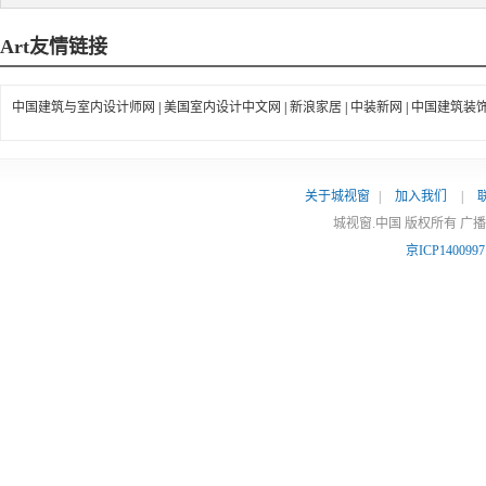
Art
友情链接
中国建筑与室内设计师网
|
美国室内设计中文网
|
新浪家居
|
中装新网
|
中国建筑装
关于城视窗
|
加入我们
|
城视窗.中国 版权所有 广
京ICP140099