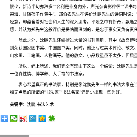
恨少，新诗半句亦矜多”“名利是非身内外，声光杂沓影徘徊”“读书
碧海，甘随孺子作黄牛”。郑伯农先生在评价沈鹏先生的诗词时说：
经意，却蕴含着对社会和人生的深入思考。平淡之中有新奇，飘逸之
感，并认为郑先生这般评价是妥帖而深刻的，是忠于事实又负有责
除此之外，沈鹏先生还编撰过大量的书刊画册，其中《故宫博物
别荣获国家图书奖、中国图书奖。同时，他还写过美术评论、散文
山水画、工笔画、人物画等。他的散文、小品数量虽不太多，但质
所以，综上所述，我们完全有理由下这么一个结论：沈鹏先生是
一位真性情、博学养、大手笔的书法家。
衷心希望真正的书法家，特别是像沈鹏先生一样的书法大家在当
胸无点墨的所谓的“书法家”“书法名家”还是少出现一些为好。
关键字：
沈鹏,书法艺术