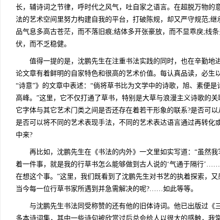
长，辅诗词之节律，呼时代之风气，吐自家之语言。在超脱万物的
法的艺术空间里努力构建自我的平台，打破陈规，却又严守规范;继
品气息多高古苍茫，而不落旧痕;结体多开张豪放，而不显乖戾;线条
伏，而不乏稳健。
值得一提的是，沈鹏先生在注重书法实践的同时，也在辛勤地进
论文章有着鲜明的自家特色和很高的艺术价值。每认真品读，必生
“诗意”》的文章中表述：“倘将草书比为文学中的诗歌，旭、素便
高峰。”这里，它不仅打通了草书，特别是大草与浪漫主义诗歌的关
它字体与其它艺术门类之间是否还存在着若干形象的联系?是否可以
是否可以将不同的艺术表现手法，不同的艺术表达语言通过再转化
中来?
再比如，沈鹏先生在《书法的内外》一文里如实写道：“虽然我
着一件事，就是我的行草书怎么能够做到古人说的‘气通于隔行’…
在想这个事。”这里，我们既看到了沈鹏先生对书艺的执着探索，又
当今每一位行草书家所遇到并急需解决的呢?……如此等等。
与沈鹏先生书法同受称赞的还有他的旧体诗词。他已出版过《三
多本诗词集，其中一些诗句被欣赏过后总会给人以很大的感触，我常