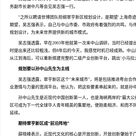
务副市长谢中凡等会见吴志强一行。
“之所以聘请世博团队担纲翠亨新区规划设计，是期望‘上海奇迹
期望，吴志强表示，自己与中山市委、市政府有着强烈的共鸣，与
规划设计，为未来世界提供新的城市模式。
吴志强透露，早在2003年他就第一次来中山调研，当时已经提出
时提出来还比较粗浅，但8年后的今天，我感觉时机已经成熟。中山
从江到海后，可以重新搭建完整的二级产业创新平台，跳出‘小马拉
规划要以孙中山先生为主线
吴志强透露，翠亨新区这个“未来城市”，将是包括推进粤台合作
业激情与力量的宽阔平台。他认为，把这些要素串起来的，就是孙
孙中山先生是近现代中国创新第一人，也是海峡两岸的“最大公约
区可成为下一代全球华人青年精英的集聚地，使刚柔相济、和而不
延续。
期待翠亨新区成“前沿阵地”
薛晓峰表示，近现代文化的核心是开放创新，开放创新肇始于广