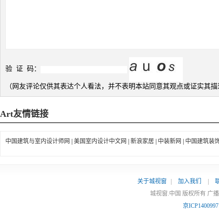
验 证 码：
（网友评论仅供其表达个人看法，并不表明本站同意其观点或证实其描
Art
友情链接
中国建筑与室内设计师网
|
美国室内设计中文网
|
新浪家居
|
中装新网
|
中国建筑装
关于城视窗
|
加入我们
|
城视窗.中国 版权所有 广
京ICP140099