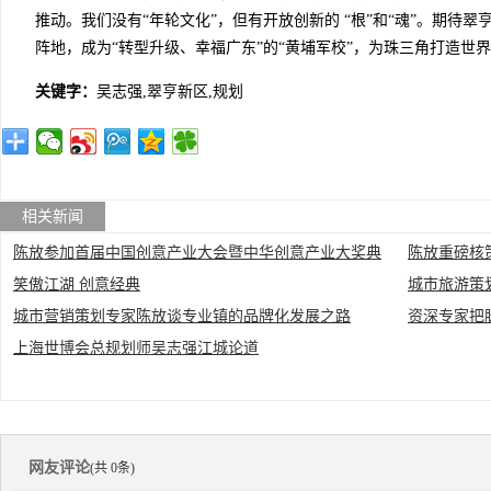
推动。我们没有“年轮文化”，但有开放创新的 “根”和“魂”。期待
阵地，成为“转型升级、幸福广东”的“黄埔军校”，为珠三角打造世
关键字：
吴志强,翠亨新区,规划
相关新闻
陈放参加首届中国创意产业大会暨中华创意产业大奖典
陈放重磅核
笑傲江湖 创意经典
城市旅游策
礼
城市营销策划专家陈放谈专业镇的品牌化发展之路
资深专家把
龙都”
上海世博会总规划师吴志强江城论道
网友评论
(共 0条)