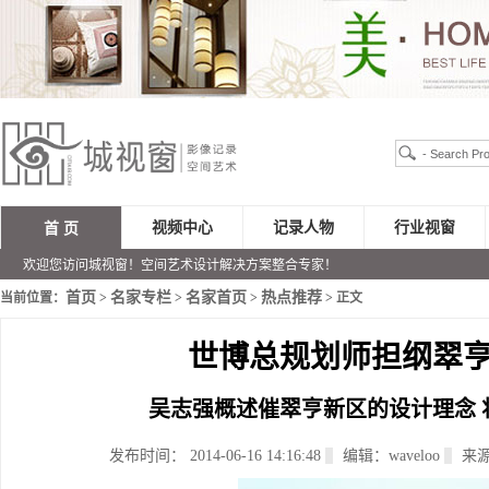
视频中心
记录人物
行业视窗
首 页
欢迎您访问城视窗！空间艺术设计解决方案整合专家！
首页
名家专栏
名家首页
热点推荐
当前位置：
>
>
>
> 正文
世博总规划师担纲翠
吴志强概述催翠亨新区的设计理念 
发布时间： 2014-06-16 14:16:48
编辑：waveloo
来