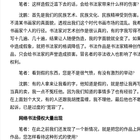
笔者：这样造假泛滥下去的话，会给书法家带来什么样的伤害?
沈鹏：首先是我们的民族艺术、民族文化、民族精神受到伤害。
不清某书画家的真面貌，透视出我们这个时代书画市场的混乱。我
书画家个人的行径。书法家对艺术创作是很认真的，有的字我写得
写十几遍、几十遍，结果让人随便伪造，我的字面貌就全变了。如
中造成假象，就把书法家的格调降低了。书法作品是书法家精神创
品，只会给书法家的声誉造成损害。冒名者的非法收入也影响了书
权利。
笔者：看到假的东西，您是不是很气愤，有没有激烈的举动?
沈鹏：有的人拿来让我看的字，他知道是假的，就是想让我再写
当真的卖，我一点不冤枉他。因为我们知道的事情多了也有经验了
在上面划个大叉，有的人还跟我胡搅蛮缠，我不理他，最后他也不
起诉，已是过度的“宽容”了。
网络书法侵权大量出现
笔者：在此之前我们还发现了一个新情况，就是把您的作品上网
作品，您怎样看待这种形式的使用?