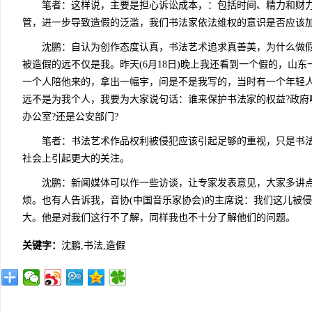
笔者：这样说，主要是担心诉讼成本，：包括时间、精力和财力
管，进一步导致造假的泛滥，我们书法家依法维权的意识是否应该加
沈鹏：自认为创作态度认真，书法艺术追求真善美，为什么做假
被造假的远不仅是我。昨天(6月18日)晚上我还看到一个假的，山
一个人陪他来的，拿出一幅宇，问是不是我写的，当时有一个年轻
远不是为我个人，我要为大家说句话：谁来保护书法家的权益?政府哪
办公室?还是公安部门?
笔者：书法艺术作品权利被侵犯应该引起足够的重视，只是书法
社会上引起更大的关注。
沈鹏：新闻媒体可以作一些访谈，让专家发表意见，大家多讲点
烦。也有人告诉我，音协(中国音乐家协会)的主席说：我们这儿被侵
大。他是对我们这行不了解，同样我也不十分了解他们的问题。
关键字：
沈鹏,书法,造假