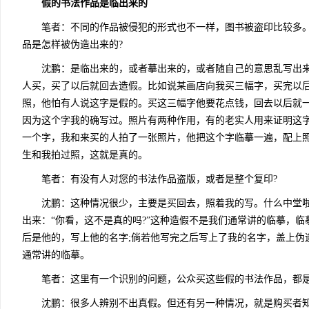
假的书法作品是临出来的
笔者：不同的作品被侵犯的形式也不一样，图书被盗印比较多。
品是怎样被伪造出来的?
沈鹏：是临出来的，或者摹出来的，或者随自己的意思乱写出来
人买，买了以后就回去造假。比如说某画店向我买三幅字，买完以后
照，他怕有人说这字是假的。买这三幅字他要花点钱，回去以后就
因为这个字我的确写过。照片有两种作用，有的老实人用来证明这
一个字，我和来买的人拍了一张照片，他把这个字临摹一遍，配上
生和我拍过照，这就是真的。
笔者：有没有人对您的书法作品盗版，或者是整个复印?
沈鹏：这种情况很少，主要是买回去，照着我的写。什么中堂啦
出来：“你看，这不是真的吗?”这种造假不是我们通常讲的临摹，
后是他的，写上他的名字;倘若他写完之后写上了我的名字，盖上伪
通常讲的临摹。
笔者：这里有一个识别的问题，公众买这些假的书法作品，都是
沈鹏：很多人辨别不出真假。但还有另一种情况，就是购买者知