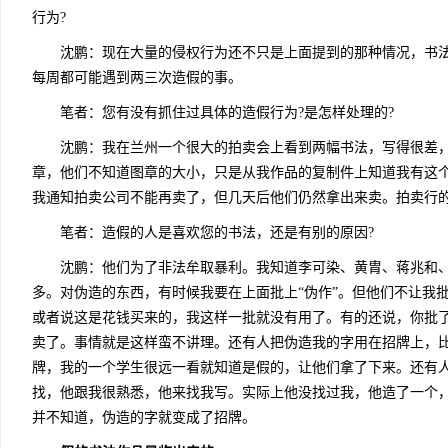
行为?
沈鹏：现在大量的侵权行为还不只是上面提到的那种情况，书法
每周都可能遇到两三次造假的事。
笔者：您有没有抓住过具体的造假行为?是怎样处理的?
沈鹏：我在兰州一个很大的拍卖会上看到两幅书法，写得很差，
章，他们不知道图章的大小，只是从我作品的复制件上知道我有这
我通知拍卖公司不能再卖了，但几天后他们仍然拿出来卖。拍卖行
笔者：造假的人是喜欢您的书法，还是有别的原因?
沈鹏：他们为了非法牟取暴利。我知道李可染、黄胄、蒋兆和、
多。对伪造的东西，有时候我要在上面批上“伪作”。但他们不让我
或者说这是花钱买来的，我这样一批就没有用了。有的还说，你批
卖了。事情就是这样蛮不讲理。还有人把伪造我的字用在招牌上，
牌，我的一个学生很远一看就知道是假的，让他们拿了下来。还有
找，他跟我很熟悉，他来找我写。实际上他没找过我，他造了一个
并不知道，伪造的字就变成了招牌。