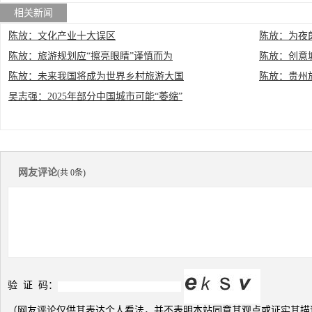
相关新闻
陈放：文化产业十大误区
陈放：为夜
陈放：旅游规划应“擦亮眼睛”谨慎而为
陈放：创意
陈放：未来我国将成为世界乡村旅游大国
陈放：贵州
吴志强：2025年部分中国城市可能“萎缩”
网友评论
(共 0条)
验 证 码：
（网友评论仅供其表达个人看法，并不表明本站同意其观点或证实其描