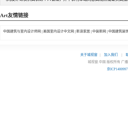
Art
友情链接
中国建筑与室内设计师网
|
美国室内设计中文网
|
新浪家居
|
中装新网
|
中国建筑装
关于城视窗
|
加入我们
|
城视窗.中国 版权所有 广
京ICP140099