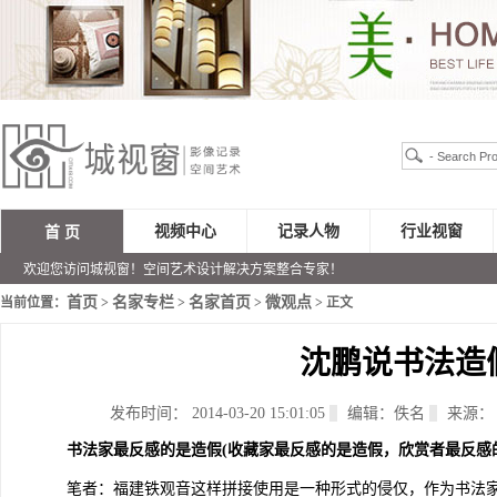
视频中心
记录人物
行业视窗
首 页
欢迎您访问城视窗！空间艺术设计解决方案整合专家！
首页
名家专栏
名家首页
微观点
当前位置：
>
>
>
> 正文
沈鹏说书法造
发布时间： 2014-03-20 15:01:05
编辑：佚名
来源：
书法家最反感的是造假(收藏家最反感的是造假，欣赏者最反感
笔者：福建铁观音这样拼接使用是一种形式的侵仅，作为书法家