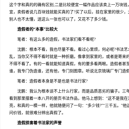
这个字和真的的确有区别;二是比较便宜一幅作品应该卖上一万块钱
宜，卖假者说几百块钱就能买真的了?买了以后，挂在家里的很少，
别人也不太懂，送这么一张也可以了，又花不了多少钱。
造假者的“本事”比较大
笔者：有这么多的造假，书法家们看不看呢?
沈鹏：根本不看，我也尽量不看。看过心里烦，何必呢?书法艺
乱，当你又不得不看时就是一种折磨。像拿到家里的，或者是寄来
不得不看了。有的一看就能知道真假，有的要多看两眼。造假者甚
谁，我专门伪造谁，还有他，专门刻图章。听说北京琉璃厂专门造
笔者：造假者本身是不是也是书法行家?
沈鹏：我认为根本谈不上什么行家，而是品质恶劣的骗子。三年
看到那里摆着一本八开的册页书法作品，他马上想到：“这不是我在
亮，和真的一模一样，他就随便问了一句：“多少钱?”“三千五。”
问价钱，就很难分辨出真假了。
造假损害着书法家的声誉