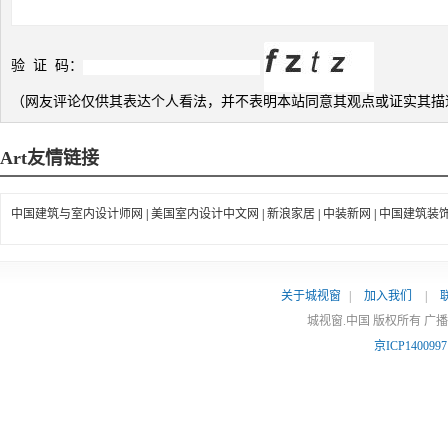
验 证 码：
（网友评论仅供其表达个人看法，并不表明本站同意其观点或证实其描
Art
友情链接
中国建筑与室内设计师网
|
美国室内设计中文网
|
新浪家居
|
中装新网
|
中国建筑装
关于城视窗
|
加入我们
|
城视窗.中国 版权所有 广
京ICP140099