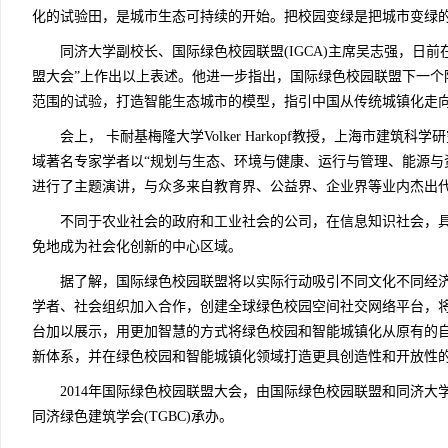
化的试验田，是城市生态可持续的开始。把校园变绿是把城市变绿的
同济大学副校长、国际绿色校园联盟(IGCA)主席吴志强，日前在
盟大会”上作出以上表述。他进一步指出，国际绿色校园联盟下一个
范围的试验，打造智能生态城市的模型，指引中国从传统城镇化走
会上， 卡耐基梅隆大学Volker Harkopf教授，上海市建筑科
域著名专家学者以“规划与生态、环境与健康、运行与管理、能源与资
进行了主题演讲，与众多来自教育界、公益界、企业界等业内杰出
不同于农业社会的政府和工业社会的公司，在信息知识社会，具
免地成为社会化创新的中心区域。
据了解，国际绿色校园联盟将以实际行动吸引不同文化不同经济
学者、社会组织加入合作，创建全球绿色校园空间社交网络平台，将
台加以展示，用更加智慧的方式将绿色校园和智能城镇化从原有的
新体系，并在绿色校园和智能城镇化领域打造更具创造性和开放性
2014年国际绿色校园联盟大会，由国际绿色校园联盟和同济大学智
同济绿色建筑学会(TGBC)承办。