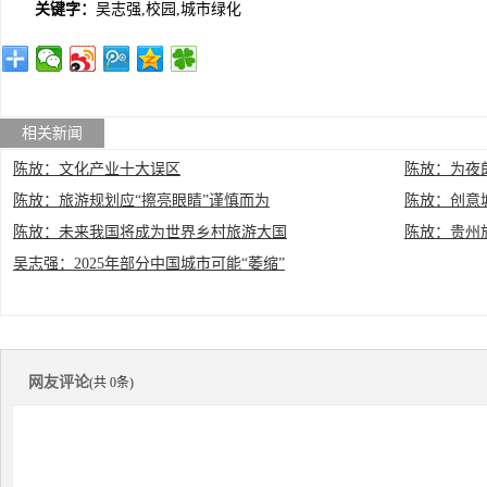
关键字：
吴志强,校园,城市绿化
相关新闻
陈放：文化产业十大误区
陈放：为夜
陈放：旅游规划应“擦亮眼睛”谨慎而为
陈放：创意
陈放：未来我国将成为世界乡村旅游大国
陈放：贵州
吴志强：2025年部分中国城市可能“萎缩”
网友评论
(共 0条)