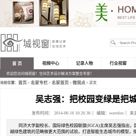
视频中心
记录人物
行业视窗
首 页
欢迎您访问城视窗！空间艺术设计解决方案整合专家！
首页
名家专栏
名家首页
微观点
当前位置：
>
>
>
> 正文
吴志强：把校园变绿是把
发布时间： 2014-06-16 10:26:30
编辑：waveloo
来
同济大学副校长、国际绿色校园联盟(IGCA)主席吴志强指出
越绿色建筑的范畴做更大范围的试验，打造智能生态城市的模型，