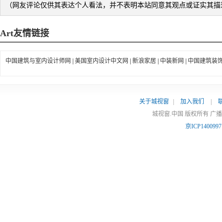
（网友评论仅供其表达个人看法，并不表明本站同意其观点或证实其描
Art
友情链接
中国建筑与室内设计师网
|
美国室内设计中文网
|
新浪家居
|
中装新网
|
中国建筑装
关于城视窗
|
加入我们
|
城视窗.中国 版权所有 广
京ICP140099