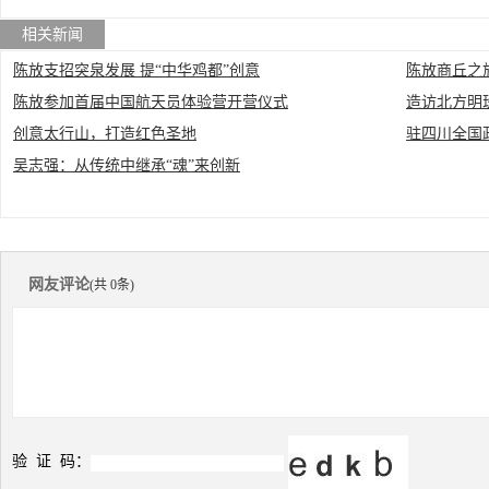
相关新闻
陈放支招突泉发展 提“中华鸡都”创意
陈放商丘之
陈放参加首届中国航天员体验营开营仪式
造访北方明
创意太行山，打造红色圣地
驻四川全国
吴志强：从传统中继承“魂”来创新
网友评论
(共 0条)
验 证 码：