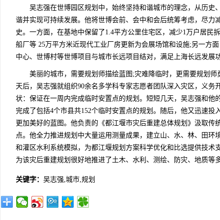
吴志强在世博园区规划中，始终坚持和谐城市的理念，从历史、
谐并实现可持续发展。他将世博会前、会中和会后统筹考虑，尽力
史。一方面，在基地中保留了1.4平方公里住宅区，减少1万户居民
船厂等 25万平方米近现代工业厂房更新为会展场馆和设施;另一方
中心、世博村等世博项目与城市长远项目结对，满足上海长远发展
美丽的城市，需要规划师描绘蓝图;灾难降临时，更需要规划师勇担
天后，吴志强就组织90余名多学科专家志愿者团队深入灾区，义务
状：保证在一周内完成临时安置点的规划。短短几天，吴志强和他的
完成了包括4个市县共152个临时安置点的规划。随后，他又迅速
更加美好的蓝图。他负责的《都江堰市灾后重建总体规划》汲取传
点。他全力推进规划中大量运用测量成果，建立山、水、林、田环
和灌区水利系统模拟，为都江堰规划方案科学优化和比选提供技术
为该灾后重建规划很好地推进了土木、水利、测绘、防灾、地质等
关键字：
吴志强,城市,规划