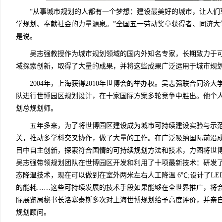
“从事城市规划的人都有一个梦想：建设最美好的城市，让人们
学规划、奉献社会的力量源泉。”全国五一劳动奖章获得者、同济大
是说。
吴志强教授作为城市规划领域的国内外知名专家，长期致力于可
域探索创新，取得了大量的成果，并将这些成果广泛运用于城市规
2004年，上海获得2010年世博会的举办权。吴志强联合同济
队进行世博园区规划设计，在十家国际方案多轮竞争中胜出。他个人
划总规划师。
五年多来，为了将世博园区建设成为城市可持续建设实验与示范
关，推动多学科交叉协作，做了大量的工作。在广泛吸纳国际前沿
目中自主创新，探索符合国情的可持续规划方法和技术，力图将世博
吴志强带领规划团队在世博园区开发和利用了十项最新技术：研发
态降温技术，现在可以做到在室外两米左右人工降温 6℃;设计了L
的能耗……这些可持续发展的技术手段如果能够在全世界推广，将
际展览局秘书长洛塞泰斯多次对上海世博规划给予高度评价，并亲自
规划顾问。