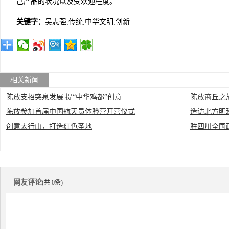
己产品的状况以及受欢迎程度。
关键字：
吴志强,传统,中华文明,创新
相关新闻
陈放支招突泉发展 提“中华鸡都”创意
陈放商丘之
陈放参加首届中国航天员体验营开营仪式
造访北方明
创意太行山，打造红色圣地
驻四川全国
网友评论
(共 0条)