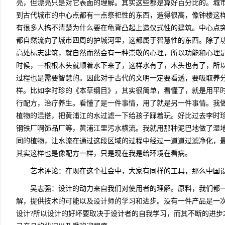
亮，但漂亮只是对它表面的理解。其实这些都是算好百分比的。城
到古代城市的中心点都有一点祭祀性的东西，造得很高，像钟楼这
有很多人搞不清楚为什么要在龟背凸起上造仪式性的建筑。中心点
都自然流向了城市四周的护城河里，这都属于智慧性的东西。除了
高处标志建筑，就自然而然会有一种崇敬的心理，所以功能和心理
时候，一根根木头就顺着水下来了，这样水有了，木头也有了，所
过程也是需要智慧的。因此对于古代的文明一定要看透，要吸取养
样。比如李时珍的《本草纲目》，其实很简单，看懂了，就是用平
行配方，治疗养生。看懂了是一件事情，用了就是另一件事情。我
植物的混搭，把黄浦江的水过滤一下给孩子踩着玩。好比过去李时
钢铁厂啊饰品厂等，黄浦江里污水横流。我就用那种泥巴地做了湿
同的植物，让水流在通过这段区域的过程中经过一道道过滤净化，
其实这样也是像配方一样，只是现在我是给环境在看病。
艺术评论：在现在这个社会中，大家有同样的工具，那么中国设
吴志强：设计的动力来自我们对使用者的理解。原料，我们都一
解，提供技术的可能以及设计师的学习和进步。没有一件产品是一
设计?所以设计的好坏要取决于设计者的自我学习，而其不断的进步