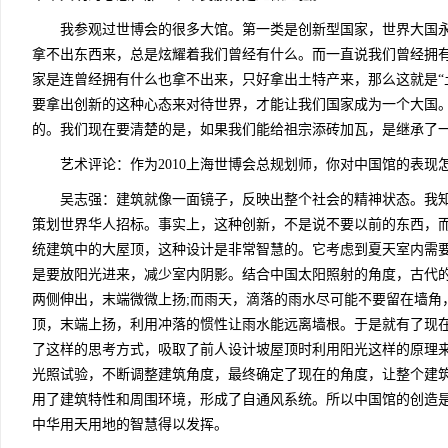
我参观过世博会的很多大馆。第一类是创新型国家，世界大国永
拿不出东西来，总是炫耀着我们曾经有什么。而一直说我们曾经拥有
家是连曾经拥有什么也拿不出来，只好拿出土特产来，那么这就是“
要拿出创新的这种心态来对待世界，才能让我们国家成为一个大国
的。我们现在要清楚的是，如果我们能给祖宗添砖加瓦，是继承了
艺术评论：作为2010上海世博会总规划师，你对中国馆的表现怎
吴志强：建筑就像一面镜子，反映出整个社会的精神状态。我知
策划世界华人招标。事实上，这种创新，不是说不要以前的东西，
统建筑中的大屋顶，这种设计是非常智慧的。它考虑到夏天室内需
是要放阳光进来，减少室内阴影。结合中国太阳照射的角度，古代
两侧伸出，末端微微上扬;而雨天，滴落的雨水尽可能不要留在墙角
顶，末端上扬，利用冲落的惯性让雨水能远离墙根。于是就有了现
了这样的思考方式，吸取了前人设计坡屋顶时利用阳光这样的原理来
光照试验，不断调整建筑角度，最终确定了现在的角度，让整个建
用了建筑特性和周围环境，形成了自通风系统。所以中国馆的创造
中华用天用地的智慧得以发挥。