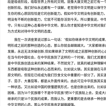
段是吸收阶段，吸取世界上所有的文明。就像大唐文明之前它有一
创新阶段。我们好似永远都有一个误解，老觉得中华文明是以保守
生存的核心原因恰恰是它的创新能力。假如中华文明没有创新能力，
明没有不断的创新能力，它就不可能存活到今天。所以要我说，中
守。只有以这种心态看待中华文明，那么你才能知道中华文明对我
为方式和对待中华文明的态度。
我在一次讲座里说过那么一句话：“假如你继承中华文明的成果
明形成之前的那种创造的心态，那么你就会越做越大。”大家都继承
发展，永远无法突破创新;但如果继承了文明形成之前那种创新的心
在当今的中国社会，在中华民族到了这样的一个时候，我们尤其要
是中华民族创造出来的某种结果，不然就完了，就真的被这种理解
东西都是吸取这种创新的心态而来的。比如说火锅，其实是骑在马
原文明的，但现在已经成为我们饮食文化中重要的一部分了。其实
子、茄子、大番茄等，都是从外面传来的。由此可见中华民族其实
一种状态。又比如说中国的很懂建筑形式，也是创新出来的。比如
困难，因为56个民族哪个不是中华民族?把56个民族贴上去，变成
继承的只是56个民族的成果，而我认为，更重要的是去继承一种创
中华文明的心态，那么中华民族肯定越做越强。