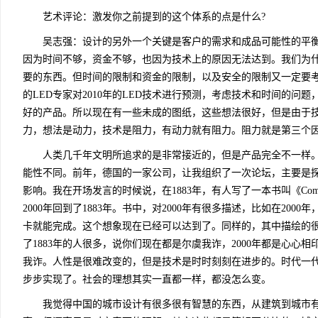
艺术评论：激发你之前提到的这个体系的点是什么?
吴志强：设计的另外一个关键是客户的需求和成品可能性的平衡
因为时间不够，资金不够，也因为技术上的原因无法达到。我们为什
要的东西。但时间的限制和资金的限制，以及安全的限制又一定要考
的LED专家对2010年的LED技术进行预测，考虑技术和时间的问
好的产品。所以现在有一些未成的图纸，这些想法很好，但是由于
力，想法是动力，技术是阻力，有动力就有阻力。阻力就是第三个
人类几千年文明所追求的是非常接近的，但是产品完全不一样。
能性不同。前年，德国的一家公司，让我组织了一次论坛，主要是探
影响。我在开场发言的时候说，在1883年，有人写了一本书叫《Come bac
2000年回到了1883年。书中，对2000年有很多描述，比如在20
卡就能完成。这个想象现在已经可以达到了。同样的，其中描绘的
了1883年的人很多，说你们现在都是尔虞我诈，2000年都是心心
我诈。人性是很难改变的，但是技术是时时刻刻在进步的。时代一
步步实现了。社会的理想其实一直都一样，都没怎么变。
我觉得中国的城市设计有很多很有智慧的东西，从建筑到城市有