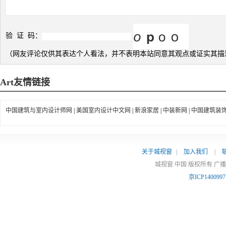
验 证 码：
（网友评论仅供其表达个人看法，并不表明本站同意其观点或证实其描
Art
友情链接
中国建筑与室内设计师网
|
美国室内设计中文网
|
新浪家居
|
中装新网
|
中国建筑装
关于城视窗
|
加入我们
|
城视窗.中国 版权所有 广
京ICP140099