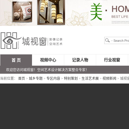
视频中心
记录人物
行业视窗
首 页
欢迎您访问城视窗！空间艺术设计解决方案整合专家！
当前位置：
首页
>
城乡专题
>
专区内容
>
特别策划
>
生活艺术展
>
视频新闻
> 城视