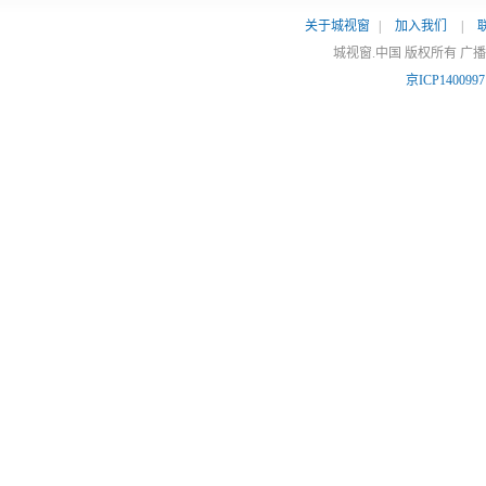
关于城视窗
|
加入我们
|
城视窗.中国 版权所有 广
京ICP140099